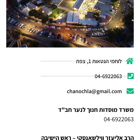
לוחמי הגטאות 1, צפת
04-6922063
chanochla@gmail.com
משרד מוסדות חנוך לנער חב"ד
04-6922063
הרב אליעזר ווילשאנסקי – ראש הישיבה